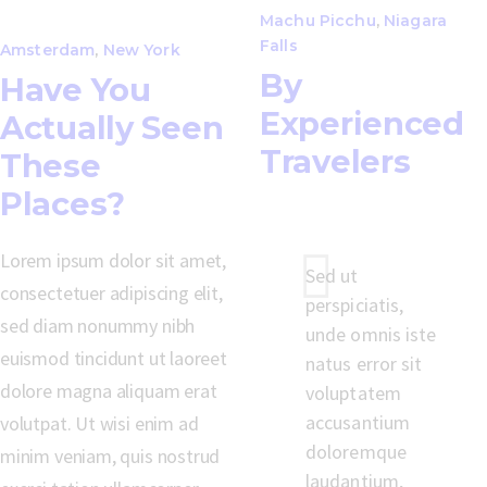
Machu Picchu
,
Niagara
Falls
Amsterdam
,
New York
By
Have You
Experienced
Actually Seen
Travelers
These
Places?
Lorem ipsum dolor sit amet,
Sed ut
consectetuer adipiscing elit,
perspiciatis,
sed diam nonummy nibh
unde omnis iste
euismod tincidunt ut laoreet
natus error sit
dolore magna aliquam erat
voluptatem
accusantium
volutpat. Ut wisi enim ad
doloremque
minim veniam, quis nostrud
laudantium,