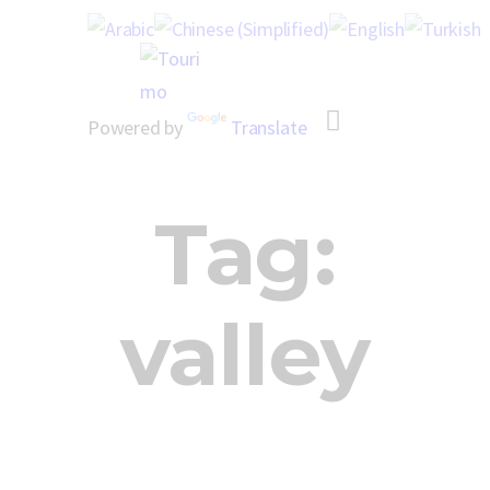
Home
About Us
Powered by
Translate
Our People
Our Services
Tag:
Contacts
valley