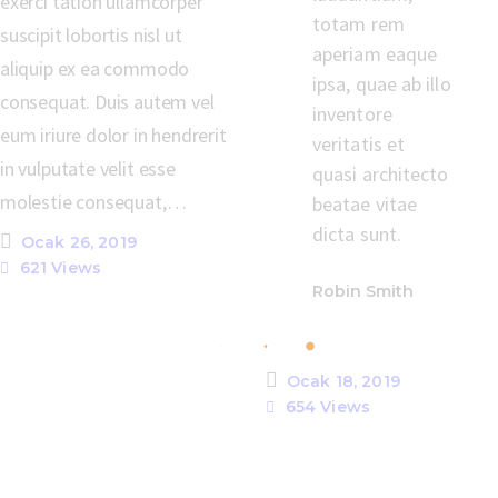
exerci tation ullamcorper
totam rem
suscipit lobortis nisl ut
aperiam eaque
aliquip ex ea commodo
ipsa, quae ab illo
consequat. Duis autem vel
inventore
eum iriure dolor in hendrerit
veritatis et
in vulputate velit esse
quasi architecto
molestie consequat,…
beatae vitae
dicta sunt.
Ocak 26, 2019
621
Views
Robin Smith
Ocak 18, 2019
654
Views