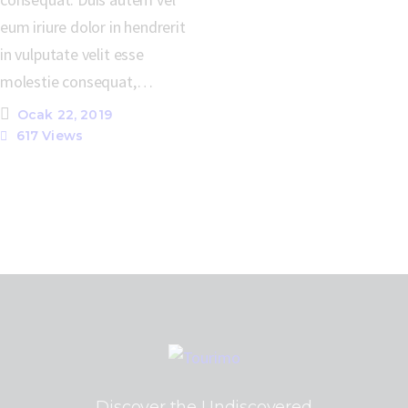
eum iriure dolor in hendrerit
in vulputate velit esse
molestie consequat,…
Ocak 22, 2019
617
Views
Discover the Undiscovered