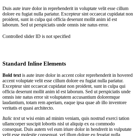
Duis aute irure dolor in reprehenderit in voluptate velit esse cillum
dolore eu fugiat nulla pariatur. Excepteur sint occaecat cupidatat non
proident, sunt in culpa qui officia deserunt mollit anim id est
laborum. Sed ut perspiciatis unde omnis iste natus error.
Controlled slider ID is not specified
Standard Inline Elements
Bold text
is aute irure dolor in
accent color
reprehenderit in
hovered
accent
voluptate velit esse cillum dolore eu fugiat nulla pariatur.
Excepteur sint occaecat cupidatat non proident, sunt in culpa qui
officia deserunt mollit anim id est laborum. Sed ut
perspiciatis unde
omnis iste
natus error sit voluptatem accusantium doloremque
laudantium, totam rem aperiam, eaque ipsa quae ab illo inventore
veritatis et quasi architecto.
Italic text
ut wisi enim ad minim veniam, quis nostrud exerci tation
ullamcorper suscipit lobortis nisl ut aliquip ex ea commodo
consequat. Duis autem vel eum iriure dolor in
hendrerit
in vulputate
velit esse molestie consequat, vel illum dolore eu feugiat nulla