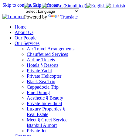
Skip to content
Skip to footer
Powered by
Translate
Home
About Us
Our People
Our Services
Air Travel Arrangements
Chauffeured Services
Airline Tickets
Hotels § Resorts
Private Yacht
Private Helicopter
Black Sea Trip
Cappadocia Trip
Fine Dining
Aesthetic § Beauty
Private Individiual
Luxury Properties §
Real Estate
Meet § Greet Service
İstanbul Airport
Private Jet