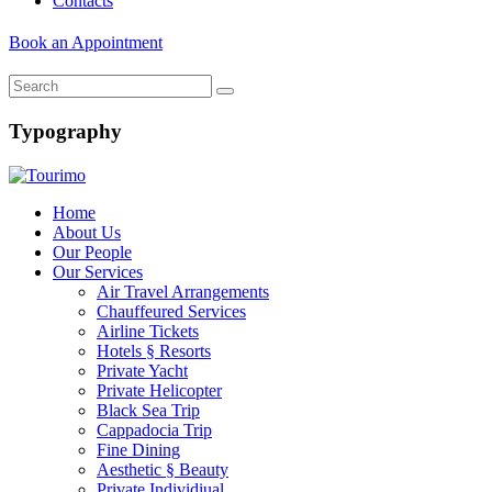
Contacts
Book an Appointment
Typography
Home
About Us
Our People
Our Services
Air Travel Arrangements
Chauffeured Services
Airline Tickets
Hotels § Resorts
Private Yacht
Private Helicopter
Black Sea Trip
Cappadocia Trip
Fine Dining
Aesthetic § Beauty
Private Individiual